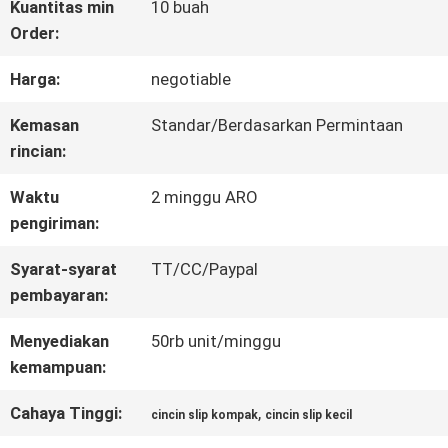
Kuantitas min
10 buah
Order:
WISATA
Harga:
negotiable
PABRIK
Kemasan
Standar/Berdasarkan Permintaan
rincian:
KONTROL
Waktu
2 minggu ARO
KUALITAS
pengiriman:
Syarat-syarat
TT/CC/Paypal
HUBUNGI
pembayaran:
KAMI
Menyediakan
50rb unit/minggu
kemampuan:
QUOTE
Cahaya Tinggi:
,
cincin slip kompak
cincin slip kecil