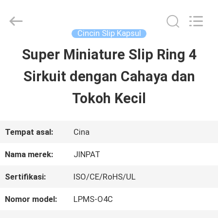
2026
JINPAT
Electronics
Co.,
Cincin Slip Kapsul
Ltd.
All
Super Miniature Slip Ring 4
RUMAH
Rights
Reserved.
Sirkuit dengan Cahaya dan
PRODUK
Tokoh Kecil
TAMPILAN
Tempat asal:
Cina
VR
Nama merek:
JINPAT
Sertifikasi:
ISO/CE/RoHS/UL
TENTANG
Nomor model:
LPMS-O4C
KITA