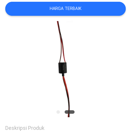
REQUEST
HARGA TERBAIK
SUATU
SITEMAP
PRIVACY
POLICY
Deskripsi Produk