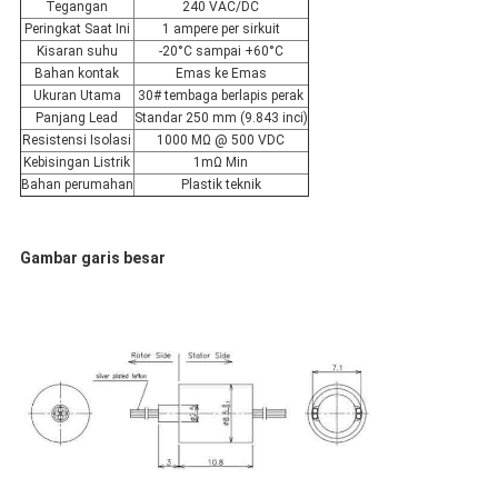
Tegangan
240 VAC/DC
Peringkat Saat Ini
1 ampere per sirkuit
Kisaran suhu
-20°C sampai +60°C
Bahan kontak
Emas ke Emas
Ukuran Utama
30# tembaga berlapis perak
Panjang Lead
Standar 250 mm (9.843 inci)
Resistensi Isolasi
1000 MΩ @ 500 VDC
Kebisingan Listrik
1mΩ Min
Bahan perumahan
Plastik teknik
Gambar garis besar