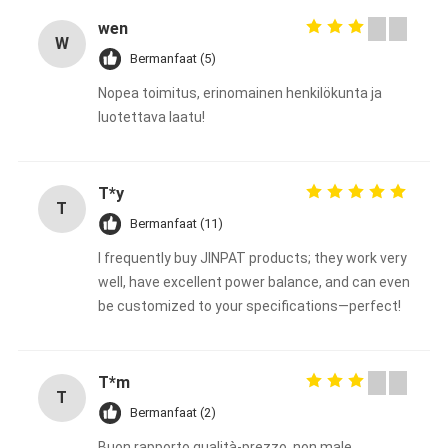
wen
W
Bermanfaat (5)
Nopea toimitus, erinomainen henkilökunta ja
luotettava laatu!
T*y
T
Bermanfaat (11)
I frequently buy JINPAT products; they work very
well, have excellent power balance, and can even
be customized to your specifications—perfect!
T*m
T
Bermanfaat (2)
Buon rapporto qualità-prezzo, non male.