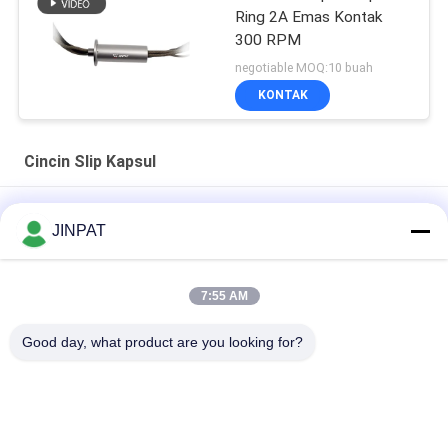
Ring 2A Emas Kontak
300 RPM
negotiable MOQ:10 buah
KONTAK
Cincin Slip Kapsul
Compact 12 Circuit Capsule Slip Ring untuk sinyal LVDS
JINPAT
dengan kontak emas ke emas
18 Sirkuit 250 Rpm Kapsul Slip Ring dengan kontak emas ke
7:55 AM
emas untuk senjata mekanik dan analis biokimia
Good day, what product are you looking for?
Miniatur Slip Ring 6 Circuit Solusi Khusus Tersedia
Bad Request
Semua