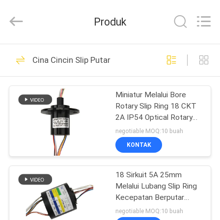
JINPAT
Electronics
Co.,
Produk
Ltd.
All
Rights
Reserved.
RUMAH
39
Cina Cincin Slip Putar
Cincin Slip Putar
PRODUK
Miniatur Melalui Bore
Rotary Slip Ring 18 CKT
TAMPILAN
2A IP54 Optical Rotary
VR
Joint
negotiable MOQ:10 buah
KONTAK
141
TENTANG
18 Sirkuit 5A 25mm
KITA
Cincin Slip Kapsul
Melalui Lubang Slip Ring
Kecepatan Berputar
WISATA
Tinggi Kontak Emas-ke-
negotiable MOQ:10 buah