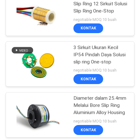
Slip Ring 12 Sirkuit Solusi
Slip Ring One-Stop
21
negotiable MOQ:10 buah
KONTAK
Cincin Slip Terpisah
3 Sirkuit Ukuran Kecil
IP54 Pindah Daya Solusi
slip ring One-stop
negotiable MOQ:10 buah
KONTAK
36
Diameter dalam 25.4mm
Cincin Slip Pancake
Melalui Bore Slip Ring
Aluminium Alloy Housing
negotiable MOQ:10 buah
KONTAK