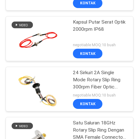
Emas
PABRIK
KONTAK
Kapsul Putar Serat Optik
KONTROL
15
2000rpm IP68
KUALITAS
Cincin Slip Sinyal
negotiable MOQ:10 buah
HUBUNGI
KONTAK
KAMI
24 Sirkuit 2A Single
Mode Rotary Slip Ring
QUOTE
300rpm Fiber Optic
26
REQUEST
Rotary Joint
negotiable MOQ:10 buah
Sambungan Putar
SUATU
KONTAK
Serat Optik
Satu Saluran 18GHz
SITEMAP
Rotary Slip Ring Dengan
SMA Female Connector