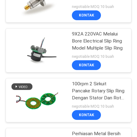
PRIVACY
Beberapa Model Slip
negotiable MOQ:10 buah
Ring
POLICY
KONTAK
28
Slip Ring Frekuensi
9X2A 220VAC Melalui
Bore Electrical Slip Ring
Tinggi
Model Multiple Slip Ring
negotiable MOQ:10 buah
KONTAK
100rpm 2 Sirkuit
153
Pancake Rotary Slip Ring
Melalui Lubang Slip
Dengan Stator Dan Rotor
Terpisah
negotiable MOQ:10 buah
Ring
KONTAK
Perhiasan Metal Bersih