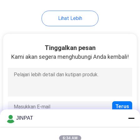
8
Lihat Lebih
Cincin Slip Arus
Tinggi
Tinggalkan pesan
Kami akan segera menghubungi Anda kembali!
5
Komponen Slip Ring
JINPAT
6:34 AM