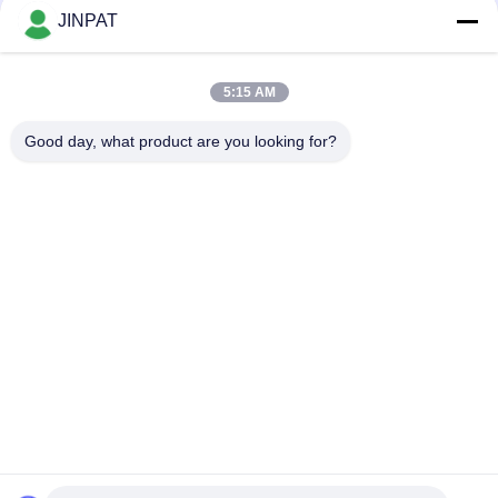
transmisi sinyal stabil untuk
JINPAT
peralatan pencitraan medis
5:15 AM
loading...
Good day, what product are you looking for?
Bad Request
Semua
Cincin Slip Putar
Cincin Slip Kapsul
Sambungan Putar 
Cincin Slip Sinyal
Serat Optik
Slip Ring Frekuensi 
Melalui Lubang Slip 
Tinggi
Ring
Cincin Slip Terpisah
Cincin Slip Pancake