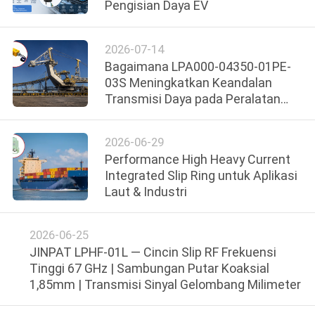
Pengisian Daya EV
PABRIK
2026-07-14
KONTROL
Bagaimana LPA000-04350-01PE-
KUALITAS
03S Meningkatkan Keandalan
Transmisi Daya pada Peralatan
Rotary Industri
HUBUNGI
2026-06-29
KAMI
Performance High Heavy Current
Integrated Slip Ring untuk Aplikasi
QUOTE
Laut & Industri
REQUEST
2026-06-25
SUATU
JINPAT LPHF-01L — Cincin Slip RF Frekuensi
Tinggi 67 GHz | Sambungan Putar Koaksial
SITEMAP
1,85mm | Transmisi Sinyal Gelombang Milimeter