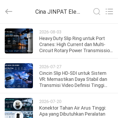
JINPAT
Electronics
Co.,
Cina JINPAT Electronics Co., Ltd Berita perusahaan
Ltd.
All
Rights
Reserved.
RUMAH
2026-08-03
Heavy Duty Slip Ring untuk Port
PRODUK
Cranes: High Current dan Multi-
Circuit Rotary Power Transmission
Solution
TAMPILAN
2026-07-27
VR
Cincin Slip HD-SDI untuk Sistem
VR: Memastikan Daya Stabil dan
Transmisi Video Definisi Tinggi
TENTANG
Selama Rotasi
KITA
2026-07-20
Konektor Tahan Air Arus Tinggi:
WISATA
Apa yang Dibutuhkan Peralatan