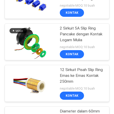
PRIVACY
Mercury
negotiable MOQ:10 buah
POLICY
KONTAK
28
Slip Ring Frekuensi
2 Sirkuit 5A Slip Ring
Pancake dengan Kontak
Tinggi
Logam Mulia
negotiable MOQ:10 buah
KONTAK
12 Sirkuit Pisah Slip Ring
153
Emas ke Emas Kontak
Melalui Lubang Slip
250mm
negotiable MOQ:10 buah
Ring
KONTAK
Diameter dalam 60mm