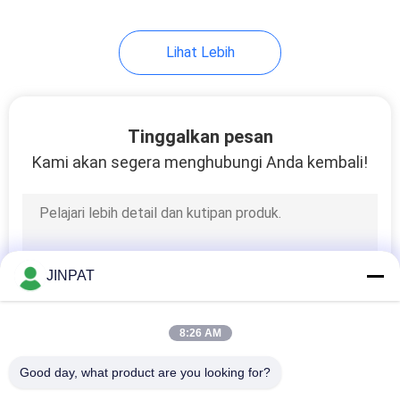
8
Lihat Lebih
Cincin Slip Arus
Tinggi
Tinggalkan pesan
Kami akan segera menghubungi Anda kembali!
5
Komponen Slip Ring
JINPAT
8:26 AM
Good day, what product are you looking for?