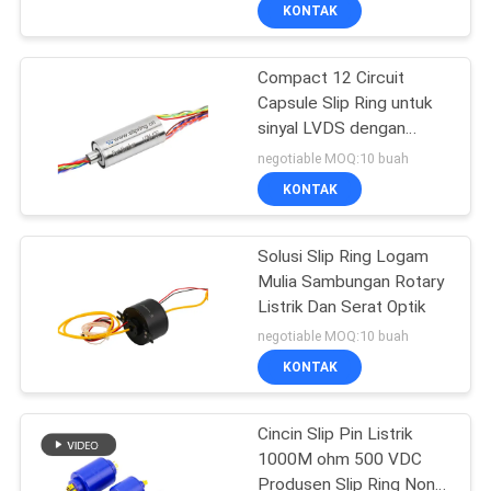
PABRIK
KONTAK
Compact 12 Circuit
KONTROL
15
Capsule Slip Ring untuk
KUALITAS
sinyal LVDS dengan
Cincin Slip Sinyal
kontak emas ke emas
negotiable MOQ:10 buah
HUBUNGI
KONTAK
KAMI
Solusi Slip Ring Logam
Mulia Sambungan Rotary
QUOTE
Listrik Dan Serat Optik
26
REQUEST
negotiable MOQ:10 buah
Sambungan Putar
SUATU
KONTAK
Serat Optik
Cincin Slip Pin Listrik
SITEMAP
1000M ohm 500 VDC
Produsen Slip Ring Non