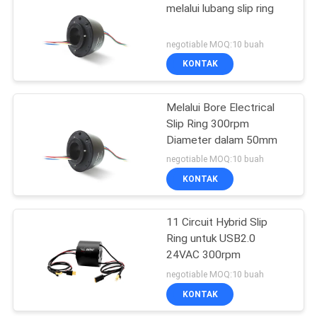
melalui lubang slip ring
21
negotiable MOQ:10 buah
KONTAK
Cincin Slip Terpisah
Melalui Bore Electrical
Slip Ring 300rpm
Diameter dalam 50mm
negotiable MOQ:10 buah
KONTAK
36
11 Circuit Hybrid Slip
Cincin Slip Pancake
Ring untuk USB2.0
24VAC 300rpm
negotiable MOQ:10 buah
KONTAK