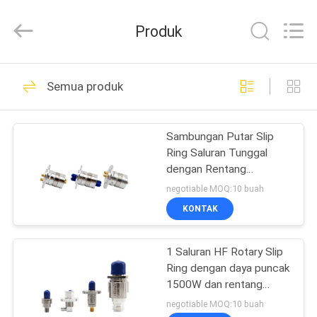
JINPAT
Electronics
Co.,
Produk
Ltd.
All
Rights
Reserved.
RUMAH
39
Semua produk
Cincin Slip Putar
PRODUK
Sambungan Putar Slip
Ring Saluran Tunggal
TAMPILAN
dengan Rentang
VR
Frekuensi DC hingga 18
negotiable MOQ:10 buah
GHz dan Casing Baja
KONTAK
Tahan Karat
141
TENTANG
1 Saluran HF Rotary Slip
KITA
Cincin Slip Kapsul
Ring dengan daya puncak
1500W dan rentang
WISATA
frekuensi 18 GHz
negotiable MOQ:10 buah