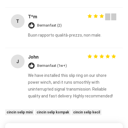
T*m
T
Bermanfaat (2)
Buon rapporto qualità-prezzo, non male.
John
J
Bermanfaat (1w+)
We have installed this slip ring on our shore
power winch, and it runs smoothly with
uninterrupted signal transmission. Reliable
quality and fast delivery. Highly recommended!
cincin selip mini
cincin selip kompak
cincin selip kecil