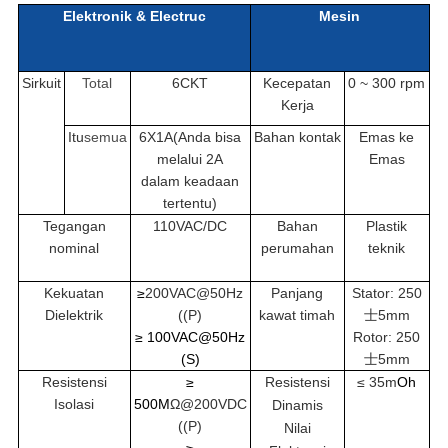
Elektronik & Electruc
Mesin
Sirkuit
Total
6CKT
Kecepatan
0 ~ 300 rpm
Kerja
Itu
semua
6X1A(Anda bisa
Bahan kontak
Emas ke
melalui 2A
Emas
dalam keadaan
tertentu)
Tegangan
110VAC/DC
Bahan
Plastik
nominal
perumahan
teknik
Kekuatan
≥
200VAC@50Hz
Panjang
Stator: 250
Dielektrik
((P)
kawat timah
士5mm
≥ 100VAC@50Hz
Rotor: 250
(S)
士5mm
Resistensi
≥
Resistensi
≤ 35m
Oh
Isolasi
500M
Ω@200VDC
Dinamis
((P)
Nilai