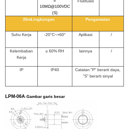
≥
Fluktuasi
10MΩ@100VDC
(S)
35mLingkungan
Pengamatan
Suhu Kerja
-20°C~+60°
Aplikasi
/
Kelembaban
≤ 60% RH
lainnya
/
Kerja
IP
IP40
Catatan:"P" berarti daya,
"S" berarti sinyal
LPM-06A
-
Gambar garis besar