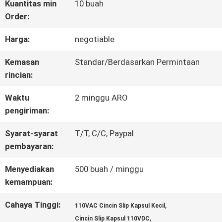
Kuantitas min
10 buah
Order:
WISATA
Harga:
negotiable
PABRIK
Kemasan
Standar/Berdasarkan Permintaan
rincian:
KONTROL
Waktu
2 minggu ARO
KUALITAS
pengiriman:
Syarat-syarat
T/T, C/C, Paypal
HUBUNGI
pembayaran:
KAMI
Menyediakan
500 buah / minggu
kemampuan:
QUOTE
Cahaya Tinggi:
,
110VAC Cincin Slip Kapsul Kecil
,
Cincin Slip Kapsul 110VDC