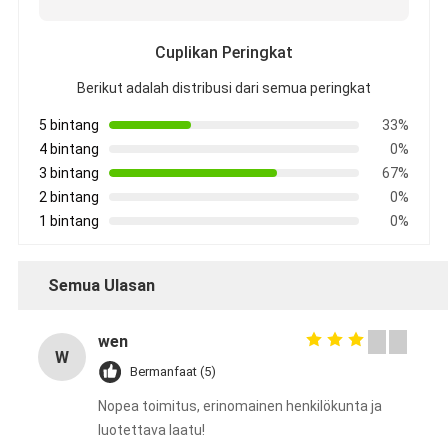
Cuplikan Peringkat
Berikut adalah distribusi dari semua peringkat
5 bintang
33%
4 bintang
0%
3 bintang
67%
2 bintang
0%
1 bintang
0%
Semua Ulasan
wen
W
Bermanfaat (5)
Nopea toimitus, erinomainen henkilökunta ja
luotettava laatu!