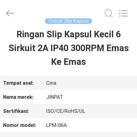
2026
JINPAT
Electronics
Co.,
Cincin Slip Kapsul
Ltd.
All
Ringan Slip Kapsul Kecil 6
RUMAH
Rights
Reserved.
Sirkuit 2A IP40 300RPM Emas
PRODUK
Ke Emas
TAMPILAN
Tempat asal:
Cina
VR
Nama merek:
JINPAT
Sertifikasi:
ISO/CE/RoHS/UL
TENTANG
Nomor model:
LPM-06A
KITA