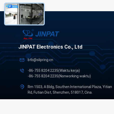
JINPAT Electronics Co., Ltd
btb@slipring.cn
-86-755 8204 2235(Waktu kerja)
-86-755 8204 2235(Nonworking waktu)
Rm 1503, A Bldg, Southen International Plaza, Yitian
Rd, Futian Dist, Shenzhen, 518017, Cina.