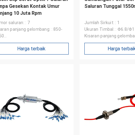
npa Gesekan Kontak Umur
Saluran Tunggal 155
njang 10 Juta Rpm
or saluran: : 7
Jumlah Sirkuit: : 1
saran panjang gelombang: : 850-
Ukuran Timbal: : Φ6.8/Φ
50
Kisaran panjang gelomban
rugian penyisipan: : <4dB
1650nm （disesuaikan）
Harga terbaik
Harga terbai
William
slip ring JINPAT bagus, packing
ayanan antusias, perlu datang lagi