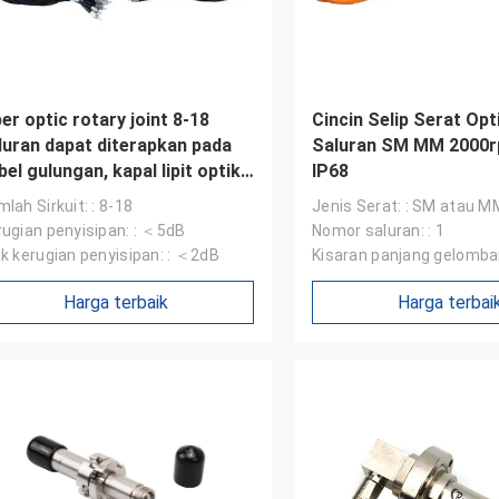
ber optic rotary joint 8-18
Cincin Selip Serat Opt
luran dapat diterapkan pada
Saluran SM MM 2000r
bel gulungan, kapal lipit optik,
IP68
rek lepas pantai, dll
lah Sirkuit: : 8-18
Jenis Serat: : SM atau M
rugian penyisipan: : ＜5dB
Nomor saluran: : 1
ak kerugian penyisipan: : ＜2dB
Kisaran panjang gelomban
1270-1650NM, MM: 650-
Harga terbaik
Harga terbai