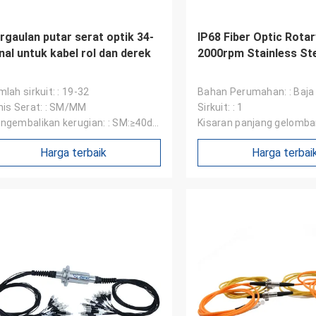
rgaulan putar serat optik 34-
IP68 Fiber Optic Rotar
nal untuk kabel rol dan derek
2000rpm Stainless St
lah sirkuit: : 19-32
Bahan Perumahan: : Baja
nis Serat: : SM/MM
Sirkuit: : 1
ngembalikan kerugian: : SM:≥40dB
Kisaran panjang gelomban
:≥25dB
1650 nm
Harga terbaik
Harga terbai