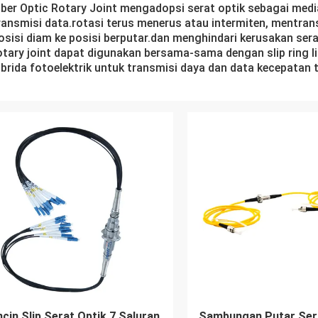
iber Optic Rotary Joint mengadopsi serat optik sebagai medi
ransmisi data.rotasi terus menerus atau intermiten, mentran
osisi diam ke posisi berputar.dan menghindari kerusakan sera
otary joint dapat digunakan bersama-sama dengan slip ring li
ibrida fotoelektrik untuk transmisi daya dan data kecepatan t
ncin Slip Serat Optik 7 Saluran
Sambungan Putar Ser