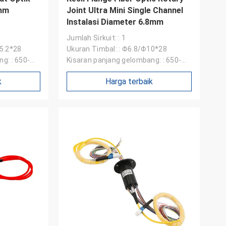
0nm
Joint Ultra Mini Single Channel
Instalasi Diameter 6.8mm
Jumlah Sirkuit: : 1
15.2*28
Ukuran Timbal: : Φ6.8/Φ10*28
g: : 650-
Kisaran panjang gelombang: : 650-
1650nm （disesuaikan）
k
Harga terbaik