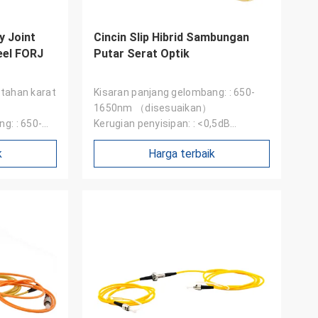
y Joint
Cincin Slip Hibrid Sambungan
eel FORJ
Putar Serat Optik
 tahan karat
Kisaran panjang gelombang: : 650-
1650nm （disesuaikan）
g: : 650-
Kerugian penyisipan: : <0,5dB
Riak kerugian penyisipan: : ＜2dB
k
Harga terbaik