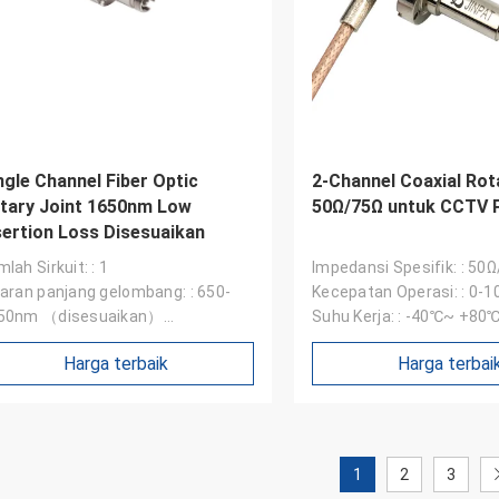
ngle Channel Fiber Optic
2-Channel Coaxial Rot
tary Joint 1650nm Low
50Ω/75Ω untuk CCTV P
sertion Loss Disesuaikan
lah Sirkuit: : 1
Impedansi Spesifik: : 50
saran panjang gelombang: : 650-
Kecepatan Operasi: : 0-
50nm （disesuaikan）
Suhu Kerja: : -40℃~ +80
rugian penyisipan: : ＜3dB
Harga terbaik
Harga terbai
1
2
3