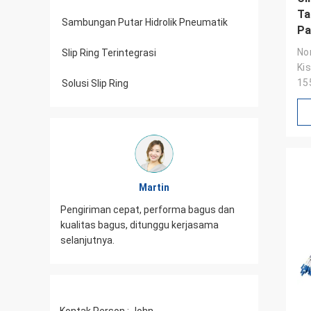
Ta
Sambungan Putar Hidrolik Pneumatik
Pa
Nom
Slip Ring Terintegrasi
Ki
15
Solusi Slip Ring
Ke
Martin
Pengiriman cepat, performa bagus dan
 packing
Tampilan 
kualitas bagus, ditunggu kerjasama
tang lagi
rapi, pel
selanjutnya.