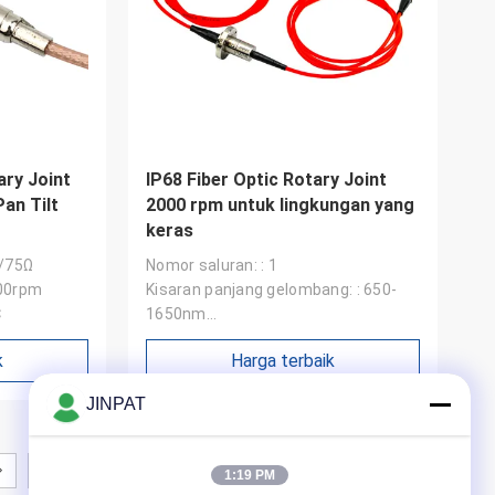
ary Joint
IP68 Fiber Optic Rotary Joint
an Tilt
2000 rpm untuk lingkungan yang
keras
Ω/75Ω
Nomor saluran: : 1
100rpm
Kisaran panjang gelombang: : 650-
℃
1650nm
Kerugian penyisipan: : <2dB
k
Harga terbaik
JINPAT
1:19 PM