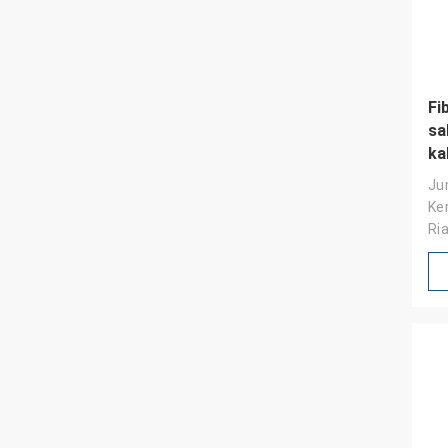
Fi
sa
ka
de
Jum
Ke
Ri