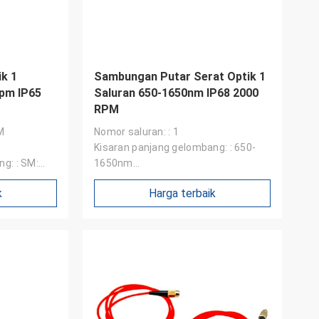
ik 1
Sambungan Putar Serat Optik 1
pm IP65
Saluran 650-1650nm IP68 2000
RPM
M
Nomor saluran: : 1
Kisaran panjang gelombang: : 650-
g: : SM:
1650nm
1300NM
Kerugian penyisipan: : <2dB
k
Harga terbaik