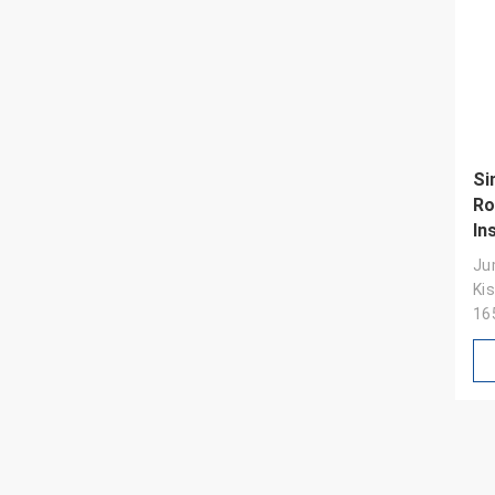
Si
Ro
In
Jum
Ki
16
Ke