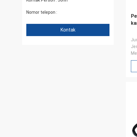
Kontak Person :
John
Nomor telepon :
+86 1346 401 9643
Pe
ka
Kontak
Jum
Je
Me
MM