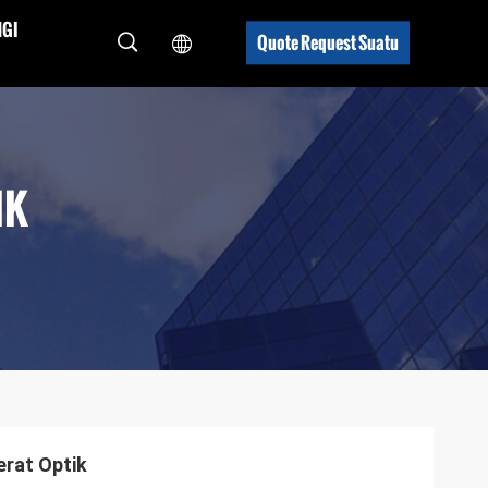
GI
Quote Request Suatu
IK
rat Optik