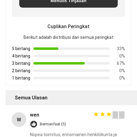
Menulis Tinjauan
Cuplikan Peringkat
Berikut adalah distribusi dari semua peringkat
5 bintang
33%
4 bintang
0%
3 bintang
67%
2 bintang
0%
1 bintang
0%
Semua Ulasan
wen
W
Bermanfaat (5)
Nopea toimitus, erinomainen henkilökunta ja