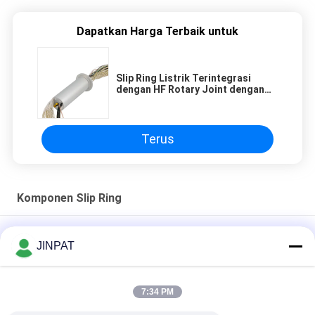
Dapatkan Harga Terbaik untuk
Slip Ring Listrik Terintegrasi
dengan HF Rotary Joint dengan
Beberapa Kontak dan Perumahan
yang Dapat Disesuaikan
Terus
Komponen Slip Ring
Kabel koaksial frekuensi tinggi 2.8dB 1000Mohm
JINPAT
LPCC-01C High Frequency Slip Ring DC-12GHz Khas Pembantu
Frekuensi Tinggi
7:34 PM
Cincin Slip Frekuensi Tinggi LPCC-01C IP40 80rpm 3 juta