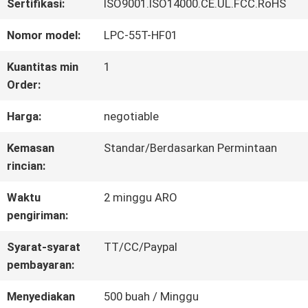
Sertifikasi:
ISO9001.ISO14000.CE.UL.FCC.RoHS
WISATA
Nomor model:
LPC-55T-HF01
PABRIK
Kuantitas min
1
Order:
KONTROL
Harga:
negotiable
KUALITAS
Kemasan
Standar/Berdasarkan Permintaan
rincian:
HUBUNGI
Waktu
2 minggu ARO
pengiriman:
KAMI
Syarat-syarat
TT/CC/Paypal
pembayaran:
QUOTE
Menyediakan
500 buah / Minggu