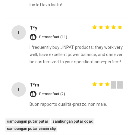
luotettava laatu!
T*y
T
Bermanfaat (11)
I frequently buy JINPAT products; they work very
well, have excellent power balance, and can even
be customized to your specifications—perfect!
T*m
T
Bermanfaat (2)
Buon rapporto qualità-prezzo, non male.
sambungan putar putar
sambungan putar coax
sambungan putar cincin slip