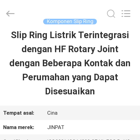
2026
JINPAT
Electronics
Co.,
Komponen Slip Ring
Ltd.
All
Slip Ring Listrik Terintegrasi
RUMAH
Rights
Reserved.
dengan HF Rotary Joint
PRODUK
dengan Beberapa Kontak dan
Perumahan yang Dapat
TAMPILAN
Disesuaikan
VR
Tempat asal:
Cina
TENTANG
Nama merek:
JINPAT
KITA