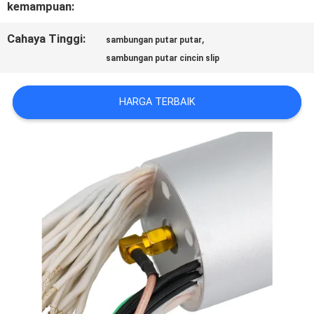
REQUEST
kemampuan:
SUATU
Cahaya Tinggi:
,
sambungan putar putar
sambungan putar cincin slip
SITEMAP
HARGA TERBAIK
PRIVACY
POLICY