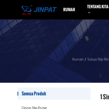
TENTANG KITA
RUMAH
Rumah
/
Solusi Slip Ri
Semua Produk
1 S
Cincin Slip Putar