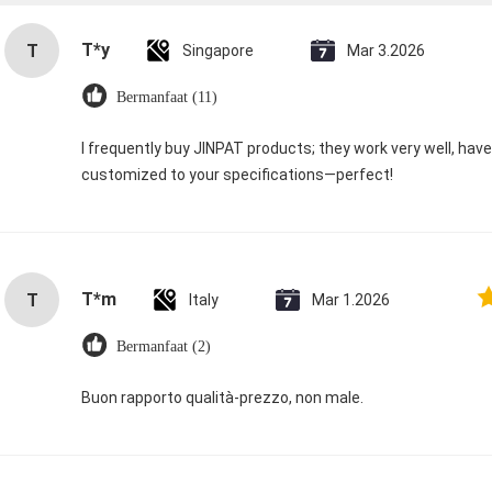
T*y
T
Singapore
Mar 3.2026
Bermanfaat (11)
I frequently buy JINPAT products; they work very well, hav
customized to your specifications—perfect!
T*m
T
Italy
Mar 1.2026
Bermanfaat (2)
Buon rapporto qualità-prezzo, non male.