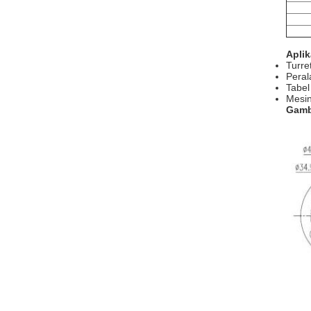
Aplik
Turre
Peral
Tabel
Mesin
Gamb