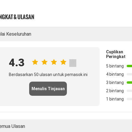
NGKAT & ULASAN
ilai Keseluruhan
Cuplikan
Peringkat
4.3
5 bintang
4 bintang
Berdasarkan 50 ulasan untuk pemasok ini
3 bintang
Menulis Tinjauan
2 bintang
1 bintang
emua Ulasan