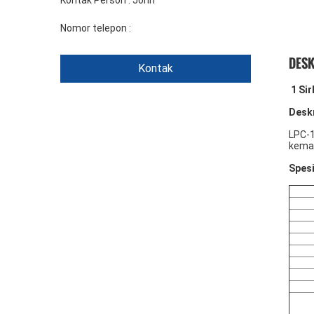
Kontak Person :
John
Nomor telepon :
+86 1346 401 9643
DESK
Kontak
1 Si
Deskr
LPC-1
kemam
Spesi