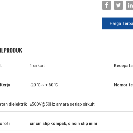
Harga Terba
IL PRODUK
t
1 sirkuit
Kecepata
Kerja
-20 ℃ ~ + 60 ℃
Nomor te
tan dielektrik
≥500V@50Hz antara setiap sirkuit
oroti
cincin slip kompak
,
cincin slip mini