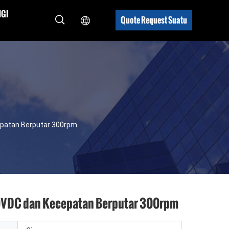
GI
Quote Request Suatu
cepatan Berputar 300rpm
200VDC dan Kecepatan Berputar 300rpm