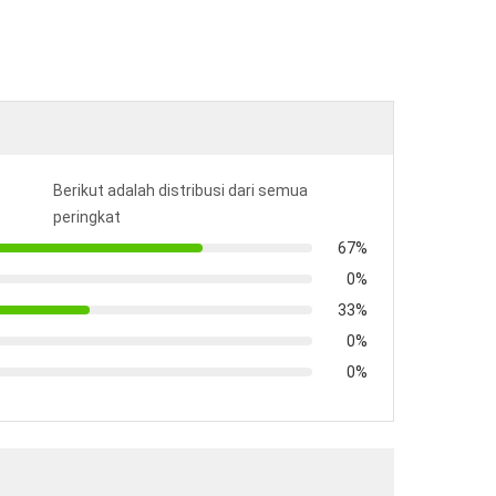
Berikut adalah distribusi dari semua
peringkat
67%
0%
33%
0%
0%