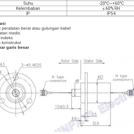
Suhu
-20°C~+60°C
Kelembaban
≤ 60% RH
IP
IP54
asi
t peralatan berat atau gulungan kabel
atan medis
 indeks
 konstruksi
ar garis besar