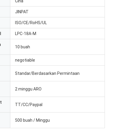
Cina
JINPAT
ISO/CE/RoHS/UL
l
LPC-18A-M
n
10 buah
negotiable
Standar/Berdasarkan Permintaan
2 minggu ARO
t
TT/CC/Paypal
500 buah / Minggu