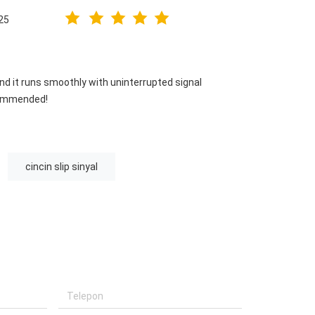
25
and it runs smoothly with uninterrupted signal
ecommended!
cincin slip sinyal