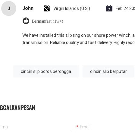
John
J
Virgin Islands (U.S.)
Feb 24.20
Bermanfaat (1w+)
We have installed this slip ring on our shore power winch, 
transmission. Reliable quality and fast delivery. Highly r
cincin slip poros berongga
cincin slip berputar
NGGALKAN PESAN