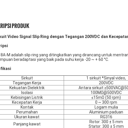
RIPSI PRODUK
rkuit Video Signal Slip Ring dengan Tegangan 200VDC dan Kecepata
ipsi
8A-M adalah slip ring yang ditingkatkan yang dirancang untuk mentrans
puan beradaptasi yang baik pada suhu kerja -20 ~ + 60 °C.
fikasi
Sirkuit
1 sirkuit *Sinyal video,
Tegangan Kerja
200VDC
Kekuatan Dielektrik
Antara sirkuit ≥500VAC@5
Isolasi
100MΩ@500VDC
Kebisingan Listrik
≤15mΩ (50 rpm)
Kecepatan Kerja
0 ~ 300 rpm
Kontak
Logam mulia
Perumahan
Aluminium paduan
Ukuran kawat
RG316
Rotor: 300 ± 5 mm
Panjang kawat
Stator: 300 ± 5 mm