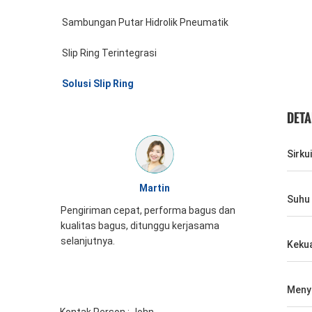
Sambungan Putar Hidrolik Pneumatik
Slip Ring Terintegrasi
Solusi Slip Ring
DETA
Sirkui
William
Suhu 
rma bagus dan
Tampilan slip ring JINPAT bagus, packing
 kerjasama
rapi, pelayanan antusias, perlu datang lagi
Kekua
Meny