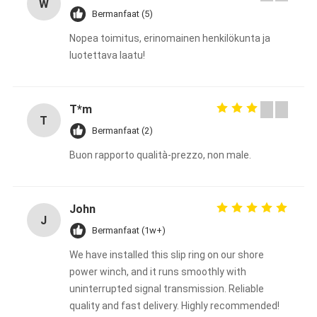
W
Bermanfaat (5)
Nopea toimitus, erinomainen henkilökunta ja
luotettava laatu!
T*m
T
Bermanfaat (2)
Buon rapporto qualità-prezzo, non male.
John
J
Bermanfaat (1w+)
We have installed this slip ring on our shore
power winch, and it runs smoothly with
uninterrupted signal transmission. Reliable
quality and fast delivery. Highly recommended!