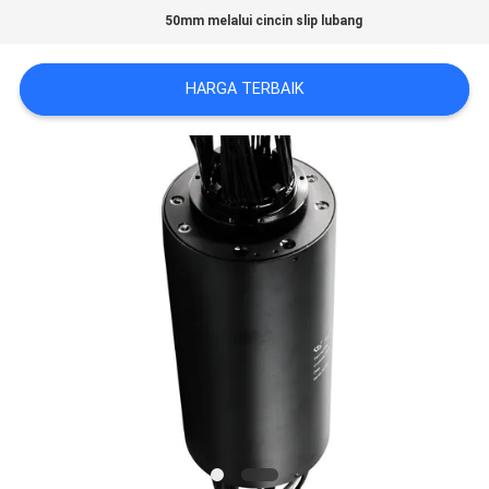
REQUEST
50mm melalui cincin slip lubang
SUATU
HARGA TERBAIK
SITEMAP
PRIVACY
POLICY