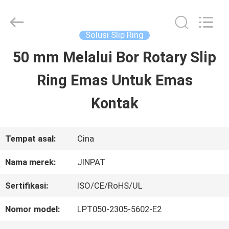
2026
JINPAT
Electronics
Co.,
Solusi Slip Ring
Ltd.
All
50 mm Melalui Bor Rotary Slip
RUMAH
Rights
Reserved.
Ring Emas Untuk Emas
PRODUK
Kontak
TAMPILAN
Tempat asal:
Cina
VR
Nama merek:
JINPAT
Sertifikasi:
ISO/CE/RoHS/UL
TENTANG
Nomor model:
LPT050-2305-5602-E2
KITA