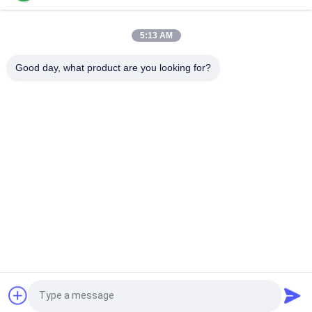
Cincin Slip Perlindungan Tinggi IP65 dari 27 Sirkuit dengan
Perumahan Stainless Steel
5:13 AM
Kontak Logam Mulia Melalui Bore Slip Ring LPTS000-0340-
Good day, what product are you looking for?
1305
Bad Request
Semua
Cincin Slip Putar
Cincin Slip Kapsul
Sambungan Putar 
Cincin Slip Sinyal
Serat Optik
Slip Ring Frekuensi 
Melalui Lubang Slip 
Tinggi
Ring
Cincin Slip Terpisah
Cincin Slip Pancake
Quote request suatu