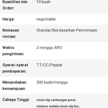
Kuantitas min
10 buah
Order:
WISATA
Harga:
negotiable
PABRIK
Kemasan
Standar/Berdasarkan Permintaan
rincian:
KONTROL
Waktu
2 minggu ARO
KUALITAS
pengiriman:
Syarat-syarat
TT/CC/Paypal
HUBUNGI
pembayaran:
KAMI
Menyediakan
500 buah/minggu
kemampuan:
QUOTE
Cahaya Tinggi:
,
cincin slip sambungan putar
,
miniatur melalui cincin slip bor